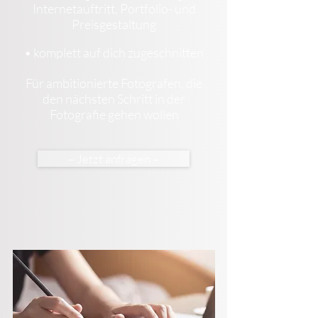
Internetauftritt, Portfolio-
und
Preisgestaltung
• komplett auf dich zugeschnitten
Für ambitionierte Fotografen, die
den nächsten Schritt in der
Fotografie gehen wollen
– Jetzt anfragen –