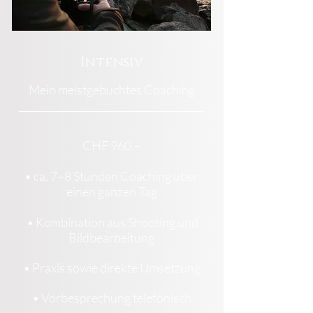
Intensiv
Mein meistgebuchtes Coaching
CHF 960.–
• ca. 7–8 Stunden Coaching über
einen ganzen Tag
• Kombination aus Shooting und
Bildbearbeitung
• Praxis sowie direkte Umsetzung
• Vorbesprechung telefonisch