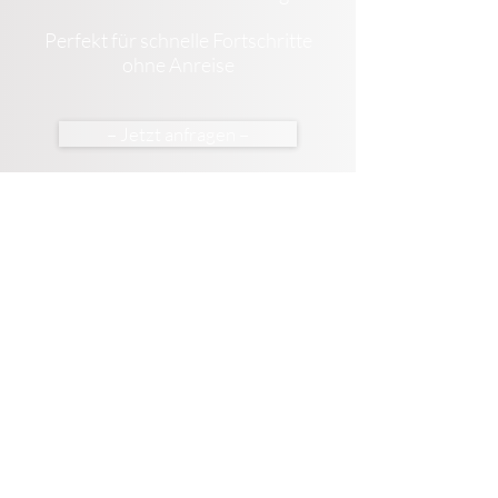
Perfekt für schnelle Fortschritte
ohne Anreise
– Jetzt anfragen –
Das erwartet dich
Kein Standardkurs und keine
Theorieflut, sondern echtes Lernen in
der Praxis