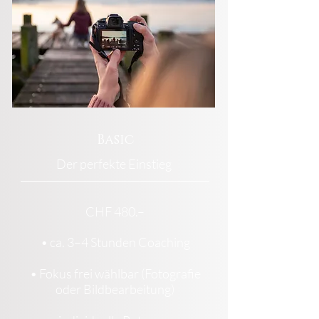
Basic
Der perfekte Einstieg
CHF 480.–
• ca. 3–4 Stunden Coaching
• Fokus frei wählbar (Fotografie
oder Bildbearbeitung)