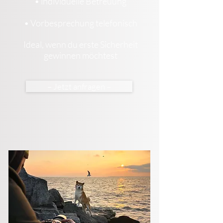
• individuelle Betreuung
• Vorbesprechung telefonisch
Ideal, wenn du erste Sicherheit
gewinnen möchtest
– Jetzt anfragen –