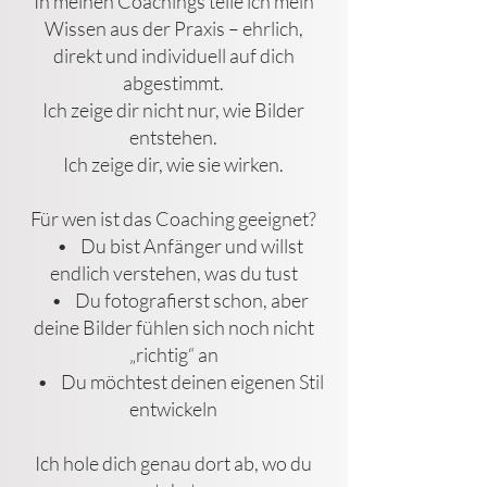
In meinen Coachings teile ich mein
Wissen aus der Praxis – ehrlich,
direkt und individuell auf dich
abgestimmt.
Ich zeige dir nicht nur, wie Bilder
entstehen.
Ich zeige dir, wie sie wirken.
Für wen ist das Coaching geeignet?
• Du bist Anfänger und willst
endlich verstehen, was du tust
• Du fotografierst schon, aber
deine Bilder fühlen sich noch nicht
„richtig“ an
• Du möchtest deinen eigenen Stil
entwickeln
Ich hole dich genau dort ab, wo du