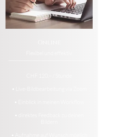
Online
Flexibel und effektiv
CHF 120.– / Stunde
•
Live-Bildbearbeitung via Zoom
•
Einblick in meinen Workflow
•
direktes Feedback zu deinen
Bildern
•
Aufnahme auf Wunsch möglich