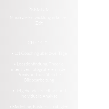
Premium
Maximale Entwicklung in kurzer
Zeit
CHF 1440.–
• 1:1 Coaching über zwei Tage
• Locationfindung, Theorie,
intensives Fotografieren in der
Praxis und ausführliche
Bildbearbeitung
• tiefgehendes Feedback und
individuelle Analyse
• Marketing, Businessstrategien,